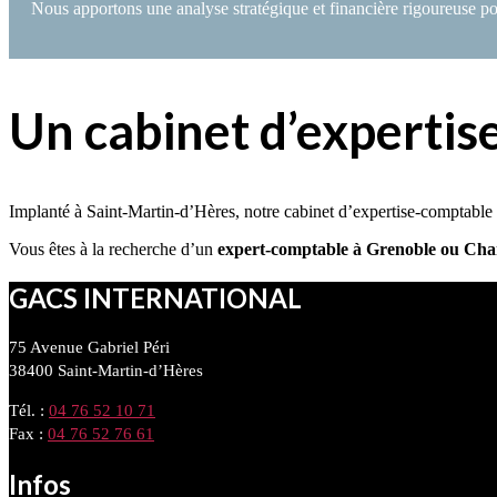
Nous apportons une analyse stratégique et financière rigoureuse pou
Un cabinet d’expertis
Implanté à Saint-Martin-d’Hères, notre cabinet d’expertise-comptable 
Vous êtes à la recherche d’un
expert-comptable à Grenoble ou Ch
GACS INTERNATIONAL
75 Avenue Gabriel Péri
38400 Saint-Martin-d’Hères
Tél. :
04 76 52 10 71
Fax :
04 76 52 76 61
Infos