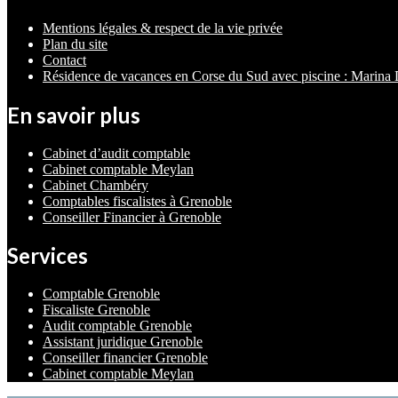
Mentions légales & respect de la vie privée
Plan du site
Contact
Résidence de vacances en Corse du Sud avec piscine : Marina D
En savoir plus
Cabinet d’audit comptable
Cabinet comptable Meylan
Cabinet Chambéry
Comptables fiscalistes à Grenoble
Conseiller Financier à Grenoble
Services
Comptable Grenoble
Fiscaliste Grenoble
Audit comptable Grenoble
Assistant juridique Grenoble
Conseiller financier Grenoble
Cabinet comptable Meylan