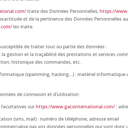
ational.com/
traite des Données Personnelles,
https://www.
exactitude et de la pertinence des Données Personnelles au
l.com/
les traite.
susceptible de traiter tout ou partie des données :
t la gestion et la traçabilité des prestations et services co
ration, historique des commandes, etc.
nformatique (spamming, hacking…) : matériel informatique uti
 données de connexion et d’utilisation
facultatives sur
https://www.gacsinternational.com/
: adr
ion (sms, mail) : numéro de téléphone, adresse email
ommercialise pas vos données personnelles qui sont donc u