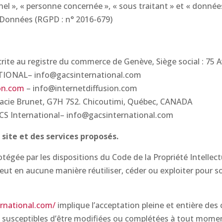
l », « personne concernée », « sous traitant » et « données 
 Données (RGPD : n° 2016-679)
ite au registre du commerce de Genève, Siège social : 75 A
TIONAL– info@gacsinternational.com
ion.com
– info@internetdiffusion.com
acie Brunet, G7H 7S2. Chicoutimi, Québec, CANADA
ACS International– info@gacsinternational.com
 site et des services proposés.
rotégée par les dispositions du Code de la Propriété Intelle
 peut en aucune manière réutiliser, céder ou exploiter pour 
rnational.com/
implique l’acceptation pleine et entière des 
nt susceptibles d’être modifiées ou complétées à tout moment