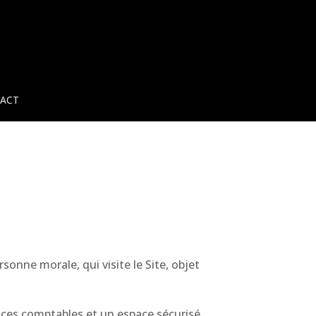
ACT
onne morale, qui visite le Site, objet
vices comptables et un espace sécurisé