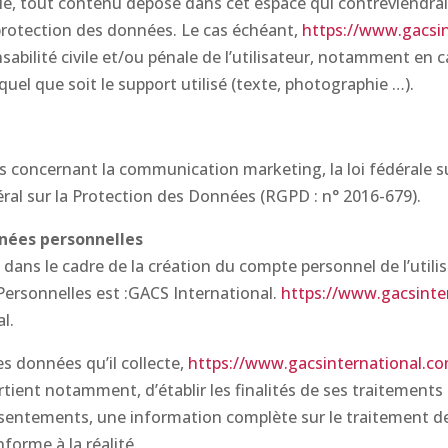
, tout contenu déposé dans cet espace qui contreviendrait à
a protection des données. Le cas échéant,
https://www.gacsi
nsabilité civile et/ou pénale de l’utilisateur, notamment en 
uel que soit le support utilisé (texte, photographie …).
s concernant la communication marketing, la loi fédérale s
ral sur la Protection des Données (RGPD : n° 2016-679).
nnées personnelles
ans le cadre de la création du compte personnel de l’utilisa
ersonnelles est :GACS International.
https://www.gacsinte
l.
s données qu’il collecte,
https://www.gacsinternational.c
partient notamment, d’établir les finalités de ses traitement
 consentements, une information complète sur le traitement 
forme à la réalité.